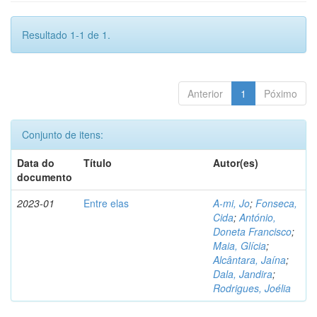
Resultado 1-1 de 1.
Anterior
1
Póximo
Conjunto de itens:
Data do
Título
Autor(es)
documento
2023-01
Entre elas
A-mi, Jo
;
Fonseca,
Cida
;
António,
Doneta Francisco
;
Maia, Glícia
;
Alcântara, Jaína
;
Dala, Jandira
;
Rodrigues, Joélia