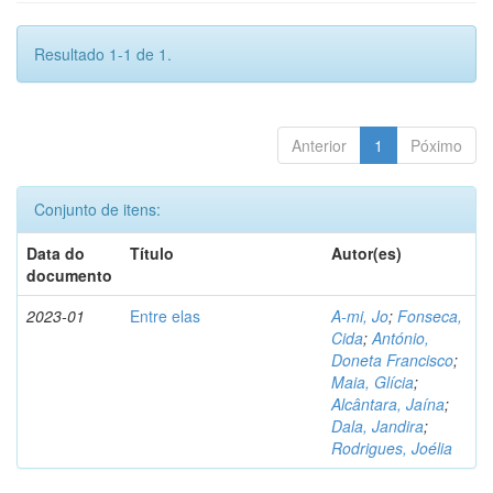
Resultado 1-1 de 1.
Anterior
1
Póximo
Conjunto de itens:
Data do
Título
Autor(es)
documento
2023-01
Entre elas
A-mi, Jo
;
Fonseca,
Cida
;
António,
Doneta Francisco
;
Maia, Glícia
;
Alcântara, Jaína
;
Dala, Jandira
;
Rodrigues, Joélia