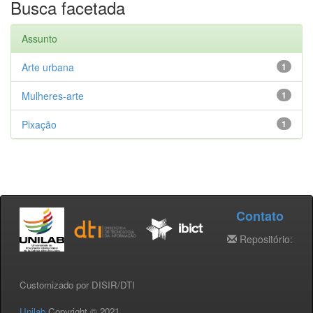
Busca facetada
Assunto
Arte urbana
1
Mulheres-arte
1
Pixação
1
Contato
Repositório:
Customizado por DISIR/DTI
Unilab
Copyright © 2021