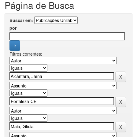
Página de Busca
Buscar em:
por
Filtros correntes: