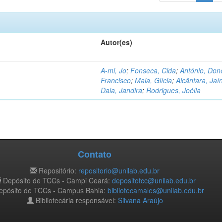
Autor(es)
A-mi, Jo
;
Fonseca, Cida
;
António, Don
Francisco
;
Maia, Glícia
;
Alcântara, Jaí
Dala, Jandira
;
Rodrigues, Joélia
Contato
Repositório:
repositorio@unilab.edu.br
Depósito de TCCs - Campi Ceará:
depositotcc@unilab.edu.br
pósito de TCCs - Campus Bahia:
bibliotecamales@unilab.edu.br
Bibliotecária responsável:
Silvana Araújo