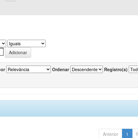
por
Ordenar
Registro(s)
Anterior
1