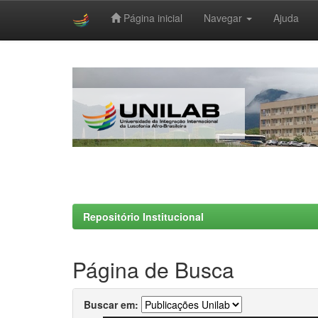
Página inicial
Navegar
Ajuda
Skip
navigation
Repositório Institucional
Página de Busca
Buscar em: