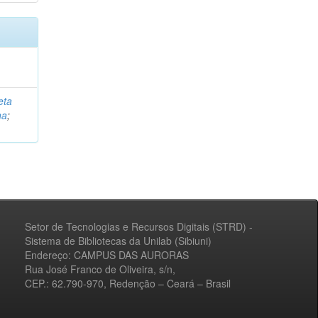
eta
na
;
Setor de Tecnologias e Recursos Digitais (STRD) -
Sistema de Bibliotecas da Unilab (Sibiuni)
Endereço: CAMPUS DAS AURORAS
Rua José Franco de Oliveira, s/n,
CEP.: 62.790-970, Redenção – Ceará – Brasil