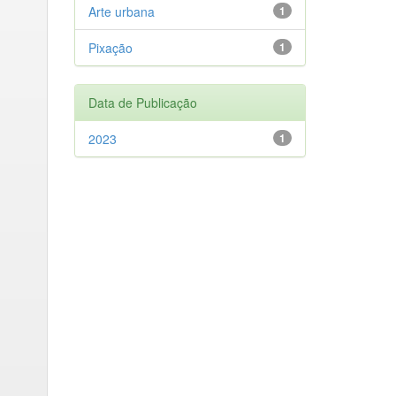
Arte urbana
1
Pixação
1
Data de Publicação
2023
1