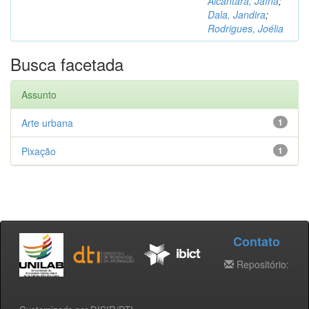
Alcântara, Jaína
;
Dala, Jandira
;
Rodrigues, Joélia
Busca facetada
Assunto
Arte urbana
1
Pixação
1
Contato
Repositório: