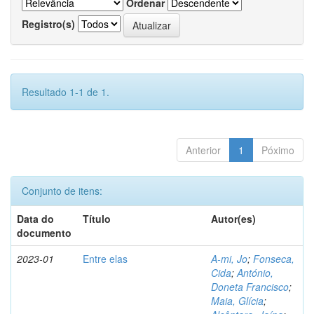
Ordenar
Registro(s)
Resultado 1-1 de 1.
Anterior
1
Póximo
Conjunto de itens:
Data do
Título
Autor(es)
documento
2023-01
Entre elas
A-mi, Jo
;
Fonseca,
Cida
;
António,
Doneta Francisco
;
Maia, Glícia
;