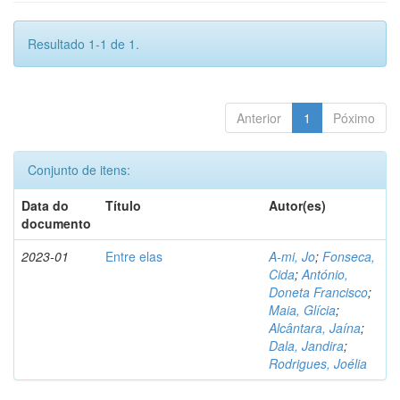
Resultado 1-1 de 1.
Anterior
1
Póximo
Conjunto de itens:
Data do
Título
Autor(es)
documento
2023-01
Entre elas
A-mi, Jo
;
Fonseca,
Cida
;
António,
Doneta Francisco
;
Maia, Glícia
;
Alcântara, Jaína
;
Dala, Jandira
;
Rodrigues, Joélia