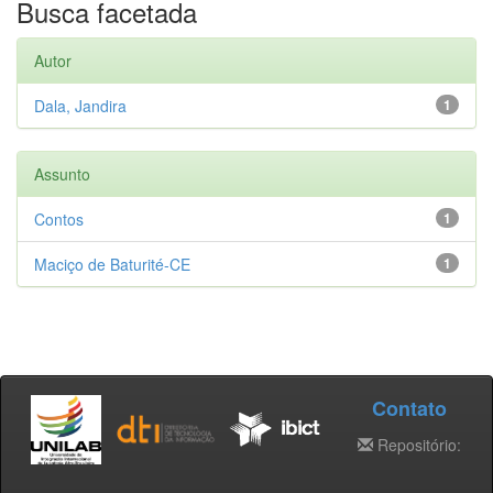
Busca facetada
Autor
Dala, Jandira
1
Assunto
Contos
1
Maciço de Baturité-CE
1
Contato
Repositório: