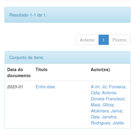
Resultado 1-1 de 1.
Anterior
1
Póximo
Conjunto de itens:
Data do
Título
Autor(es)
documento
2023-01
Entre elas
A-mi, Jo
;
Fonseca,
Cida
;
António,
Doneta Francisco
;
Maia, Glícia
;
Alcântara, Jaína
;
Dala, Jandira
;
Rodrigues, Joélia