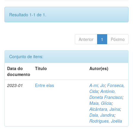
Resultado 1-1 de 1.
Anterior
1
Póximo
Conjunto de itens:
Data do
Título
Autor(es)
documento
2023-01
Entre elas
A-mi, Jo
;
Fonseca,
Cida
;
António,
Doneta Francisco
;
Maia, Glícia
;
Alcântara, Jaína
;
Dala, Jandira
;
Rodrigues, Joélia