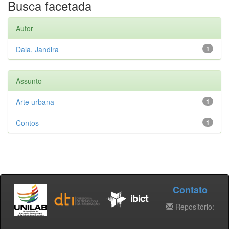
Busca facetada
Autor
Dala, Jandira
1
Assunto
Arte urbana
1
Contos
1
Contato
Repositório: