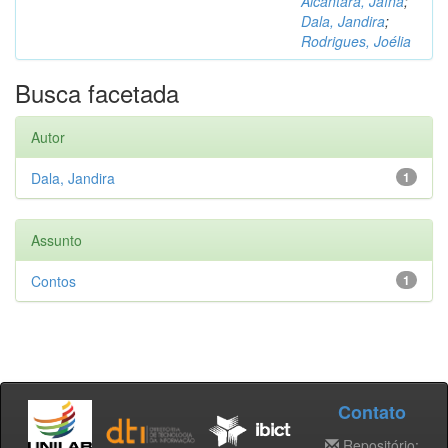
Alcântara, Jaína
;
Dala, Jandira
;
Rodrigues, Joélia
Busca facetada
Autor
Dala, Jandira
1
Assunto
Contos
1
Contato
Repositório: