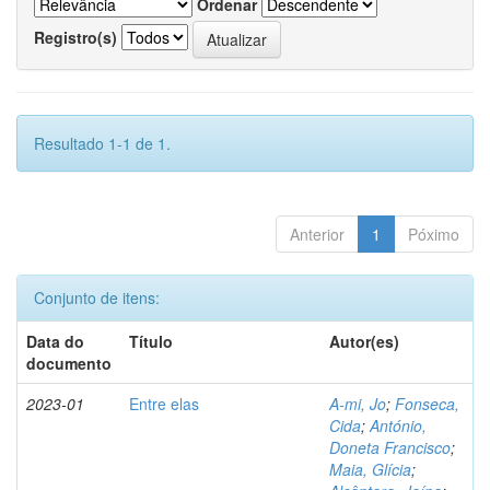
Ordenar
Registro(s)
Resultado 1-1 de 1.
Anterior
1
Póximo
Conjunto de itens:
Data do
Título
Autor(es)
documento
2023-01
Entre elas
A-mi, Jo
;
Fonseca,
Cida
;
António,
Doneta Francisco
;
Maia, Glícia
;