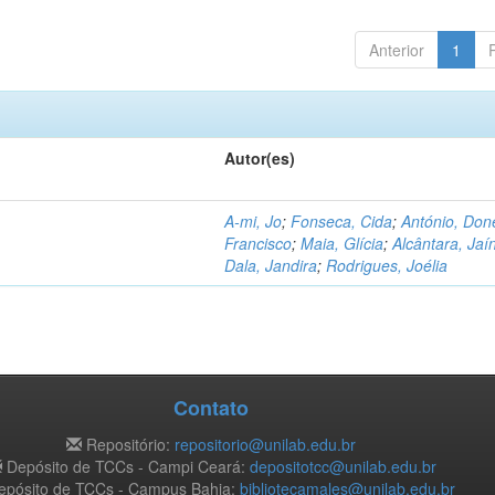
Anterior
1
Autor(es)
A-mi, Jo
;
Fonseca, Cida
;
António, Don
Francisco
;
Maia, Glícia
;
Alcântara, Jaí
Dala, Jandira
;
Rodrigues, Joélia
Contato
Repositório:
repositorio@unilab.edu.br
Depósito de TCCs - Campi Ceará:
depositotcc@unilab.edu.br
pósito de TCCs - Campus Bahia:
bibliotecamales@unilab.edu.br