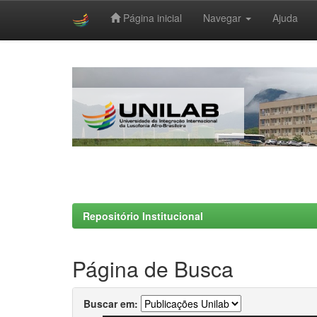
Página inicial
Navegar
Ajuda
Skip
navigation
Repositório Institucional
Página de Busca
Buscar em: