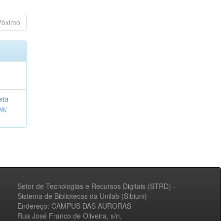
Póximo
eta
na
;
Setor de Tecnologias e Recursos Digitais (STRD) -
Sistema de Bibliotecas da Unilab (Sibiuni)
Endereço: CAMPUS DAS AURORAS
Rua José Franco de Oliveira, s/n,