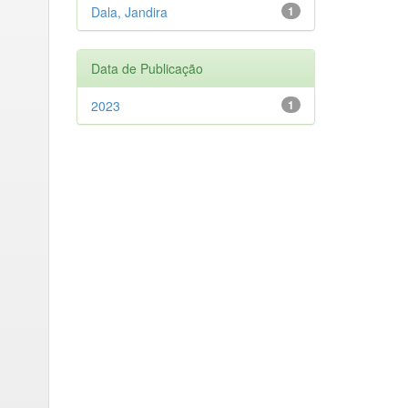
Dala, Jandira
1
Data de Publicação
2023
1