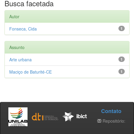
Busca facetada
Autor
Fonseca, Cida
1
Assunto
Arte urbana
1
Maciço de Baturité-CE
1
Contato
Repositório: