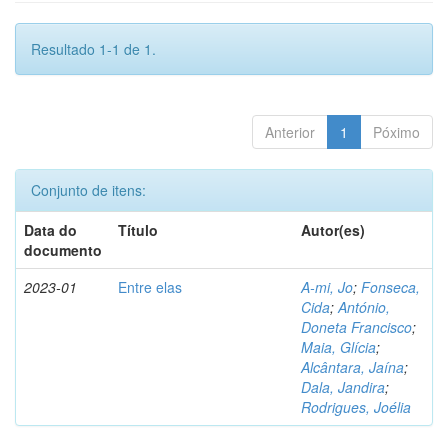
Resultado 1-1 de 1.
Anterior
1
Póximo
Conjunto de itens:
Data do
Título
Autor(es)
documento
2023-01
Entre elas
A-mi, Jo
;
Fonseca,
Cida
;
António,
Doneta Francisco
;
Maia, Glícia
;
Alcântara, Jaína
;
Dala, Jandira
;
Rodrigues, Joélia