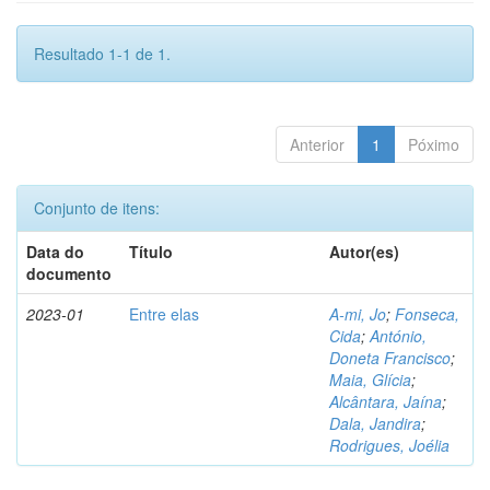
Resultado 1-1 de 1.
Anterior
1
Póximo
Conjunto de itens:
Data do
Título
Autor(es)
documento
2023-01
Entre elas
A-mi, Jo
;
Fonseca,
Cida
;
António,
Doneta Francisco
;
Maia, Glícia
;
Alcântara, Jaína
;
Dala, Jandira
;
Rodrigues, Joélia