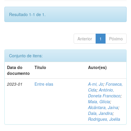
Resultado 1-1 de 1.
Anterior
1
Póximo
Conjunto de itens:
Data do
Título
Autor(es)
documento
2023-01
Entre elas
A-mi, Jo
;
Fonseca,
Cida
;
António,
Doneta Francisco
;
Maia, Glícia
;
Alcântara, Jaína
;
Dala, Jandira
;
Rodrigues, Joélia