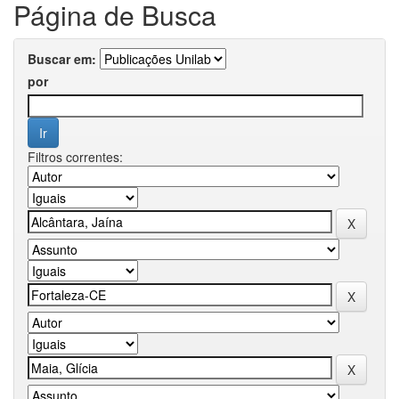
Página de Busca
Buscar em:
por
Filtros correntes: