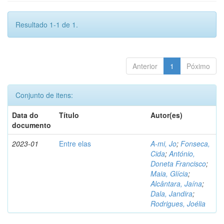
Resultado 1-1 de 1.
Anterior
1
Póximo
Conjunto de itens:
Data do
Título
Autor(es)
documento
2023-01
Entre elas
A-mi, Jo
;
Fonseca,
Cida
;
António,
Doneta Francisco
;
Maia, Glícia
;
Alcântara, Jaína
;
Dala, Jandira
;
Rodrigues, Joélia