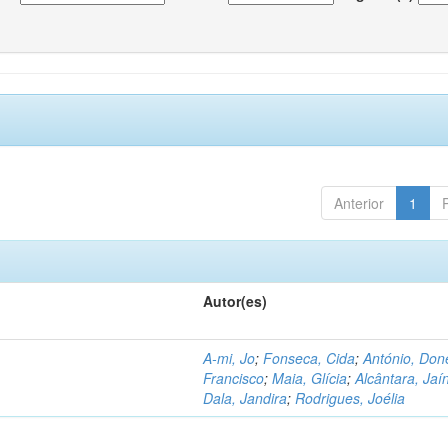
Anterior
1
Autor(es)
A-mi, Jo
;
Fonseca, Cida
;
António, Don
Francisco
;
Maia, Glícia
;
Alcântara, Jaí
Dala, Jandira
;
Rodrigues, Joélia