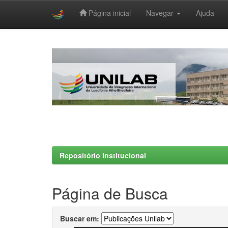
Página inicial
Navegar
Ajuda
Skip
navigation
Repositório Institucional
Página de Busca
Buscar em: