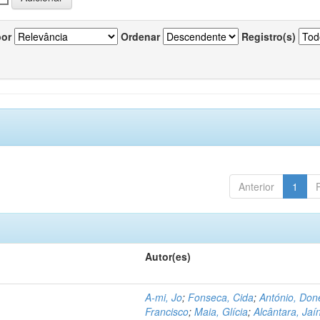
por
Ordenar
Registro(s)
Anterior
1
Autor(es)
A-mi, Jo
;
Fonseca, Cida
;
António, Don
Francisco
;
Maia, Glícia
;
Alcântara, Jaí