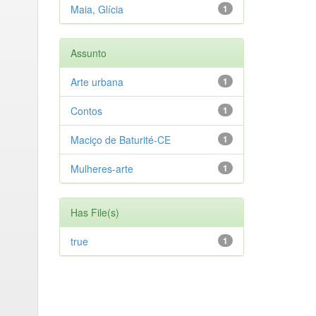
Maia, Glícia
1
Assunto
Arte urbana
1
Contos
1
Maciço de Baturité-CE
1
Mulheres-arte
1
Has File(s)
true
1