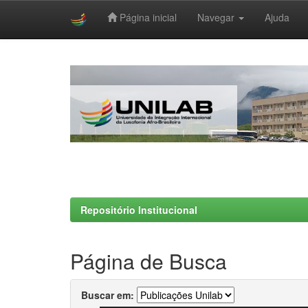
Página inicial
Navegar
Ajuda
Skip
navigation
Repositório Institucional
Página de Busca
Buscar em: