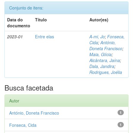
Conjunto de itens:
Data do
Título
Autor(es)
documento
2023-01
Entre elas
A-mi, Jo
;
Fonseca,
Cida
;
António,
Doneta Francisco
;
Maia, Glícia
;
Alcântara, Jaína
;
Dala, Jandira
;
Rodrigues, Joélia
Busca facetada
Autor
António, Doneta Francisco
1
Fonseca, Cida
1