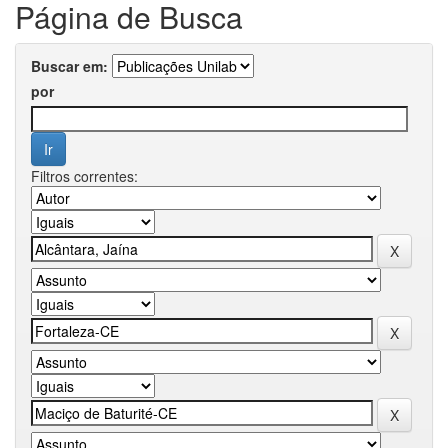
Página de Busca
Buscar em:
por
Filtros correntes: