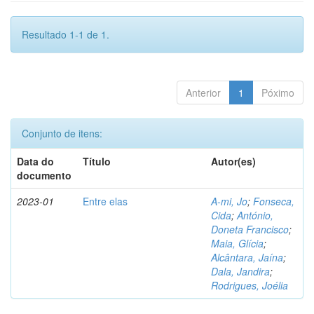
Resultado 1-1 de 1.
Anterior
1
Póximo
Conjunto de itens:
Data do
Título
Autor(es)
documento
2023-01
Entre elas
A-mi, Jo
;
Fonseca,
Cida
;
António,
Doneta Francisco
;
Maia, Glícia
;
Alcântara, Jaína
;
Dala, Jandira
;
Rodrigues, Joélia