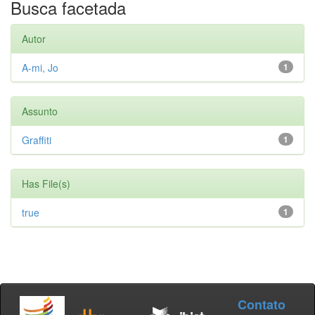
Busca facetada
Autor
A-mi, Jo
1
Assunto
Graffiti
1
Has File(s)
true
1
Contato