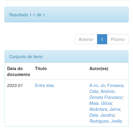
Resultado 1-1 de 1.
Anterior
1
Póximo
Conjunto de itens:
Data do
Título
Autor(es)
documento
2023-01
Entre elas
A-mi, Jo
;
Fonseca,
Cida
;
António,
Doneta Francisco
;
Maia, Glícia
;
Alcântara, Jaína
;
Dala, Jandira
;
Rodrigues, Joélia