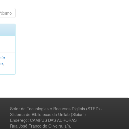
Póximo
eta
na
;
Setor de Tecnologias e Recursos Digitais (STRD) -
Sistema de Bibliotecas da Unilab (Sibiuni)
Endereço: CAMPUS DAS AURORAS
Rua José Franco de Oliveira, s/n,