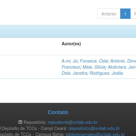
Anterior
1
Autor(es)
A-mi, Jo
;
Fonseca, Cida
;
António, Don
Francisco
;
Maia, Glícia
;
Alcântara, Jaí
Dala, Jandira
;
Rodrigues, Joélia
Contato
Repositório:
repositorio@unilab.edu.br
Depósito de TCCs - Campi Ceará:
depositotcc@unilab.edu.br
pósito de TCCs - Campus Bahia:
bibliotecamales@unilab.edu.br