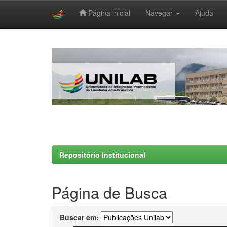
Página inicial
Navegar
Ajuda
Skip
navigation
Repositório Institucional
Página de Busca
Buscar em: