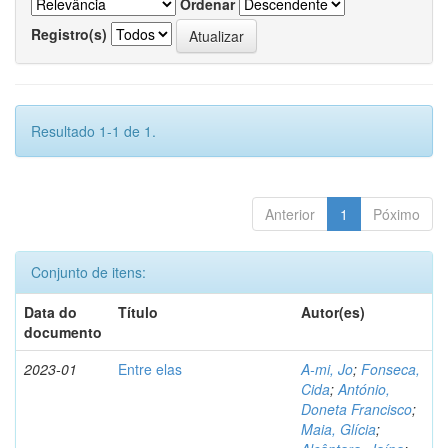
Ordenar
Registro(s)
Resultado 1-1 de 1.
Anterior
1
Póximo
Conjunto de itens:
Data do
Título
Autor(es)
documento
2023-01
Entre elas
A-mi, Jo
;
Fonseca,
Cida
;
António,
Doneta Francisco
;
Maia, Glícia
;