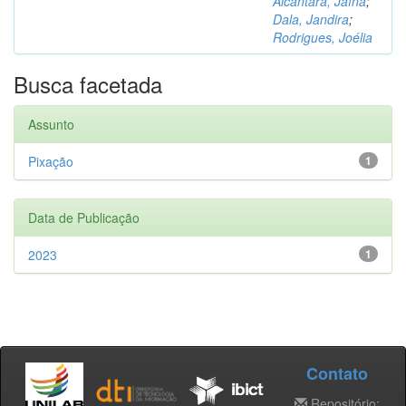
Alcântara, Jaína
;
Dala, Jandira
;
Rodrigues, Joélia
Busca facetada
Assunto
Pixação
1
Data de Publicação
2023
1
Contato
Repositório: