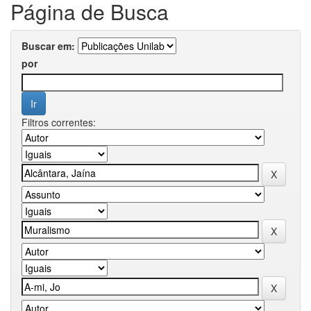
Página de Busca
Buscar em:
por
Filtros correntes: