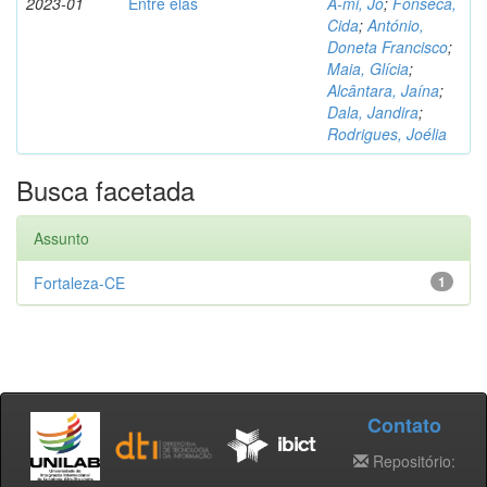
2023-01
Entre elas
A-mi, Jo
;
Fonseca,
Cida
;
António,
Doneta Francisco
;
Maia, Glícia
;
Alcântara, Jaína
;
Dala, Jandira
;
Rodrigues, Joélia
Busca facetada
Assunto
Fortaleza-CE
1
Contato
Repositório: