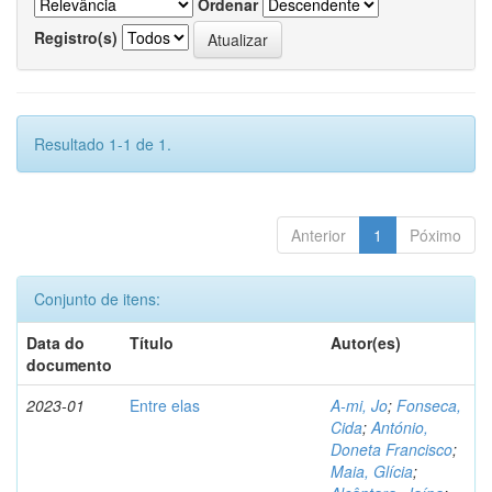
Ordenar
Registro(s)
Resultado 1-1 de 1.
Anterior
1
Póximo
Conjunto de itens:
Data do
Título
Autor(es)
documento
2023-01
Entre elas
A-mi, Jo
;
Fonseca,
Cida
;
António,
Doneta Francisco
;
Maia, Glícia
;