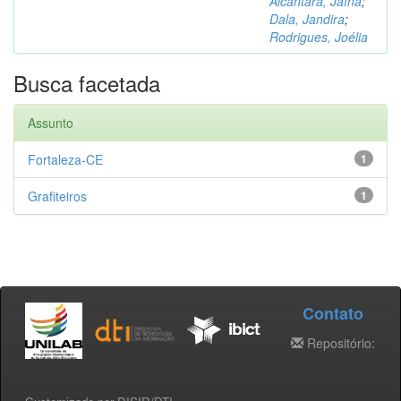
Alcântara, Jaína
;
Dala, Jandira
;
Rodrigues, Joélia
Busca facetada
Assunto
Fortaleza-CE
1
Grafiteiros
1
Contato
Repositório: