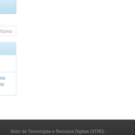
Póximo
eta
na
;
Setor de Tecnologias e Recursos Digitais (STRD) -