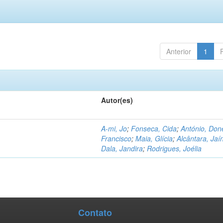
Anterior
1
Autor(es)
A-mi, Jo
;
Fonseca, Cida
;
António, Don
Francisco
;
Maia, Glícia
;
Alcântara, Jaí
Dala, Jandira
;
Rodrigues, Joélia
Contato