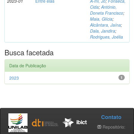
2023-01
Entre elas
A-mi, Jo
;
Fonseca,
Cida
;
António,
Doneta Francisco
;
Maia, Glícia
;
Alcântara, Jaína
;
Dala, Jandira
;
Rodrigues, Joélia
Busca facetada
Data de Publicação
2023
1
Contato
Repositório: