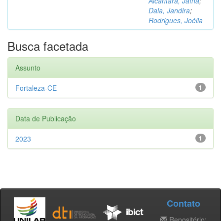
Alcântara, Jaína
;
Dala, Jandira
;
Rodrigues, Joélia
Busca facetada
Assunto
Fortaleza-CE
1
Data de Publicação
2023
1
Contato
Repositório: