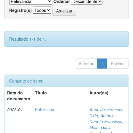
Ordenar
Registro(s)
Resultado 1-1 de 1.
Anterior
1
Póximo
Conjunto de itens:
Data do
Título
Autor(es)
documento
2023-01
Entre elas
A-mi, Jo
;
Fonseca,
Cida
;
António,
Doneta Francisco
;
Maia, Glícia
;