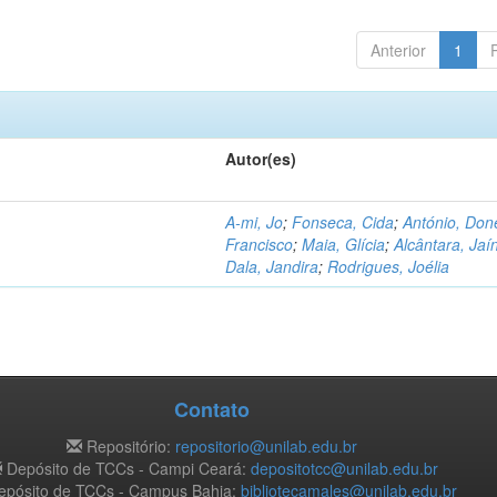
Anterior
1
Autor(es)
A-mi, Jo
;
Fonseca, Cida
;
António, Don
Francisco
;
Maia, Glícia
;
Alcântara, Jaí
Dala, Jandira
;
Rodrigues, Joélia
Contato
Repositório:
repositorio@unilab.edu.br
Depósito de TCCs - Campi Ceará:
depositotcc@unilab.edu.br
pósito de TCCs - Campus Bahia:
bibliotecamales@unilab.edu.br