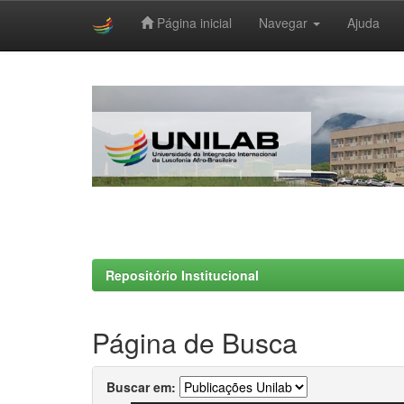
Página inicial
Navegar
Ajuda
Skip
navigation
Repositório Institucional
Página de Busca
Buscar em: