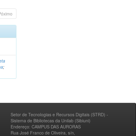
Póximo
eta
na
;
Setor de Tecnologias e Recursos Digitais (STRD) -
Sistema de Bibliotecas da Unilab (Sibiuni)
Endereço: CAMPUS DAS AURORAS
Rua José Franco de Oliveira, s/n,