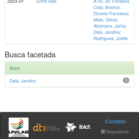
2023-01
Entre elas
A-mi, Jo
;
Fonseca,
Cida
;
António,
Doneta Francisco
;
Maia, Glícia
;
Alcântara, Jaína
;
Dala, Jandira
;
Rodrigues, Joélia
Busca facetada
Autor
Dala, Jandira
1
Contato
Repositório: