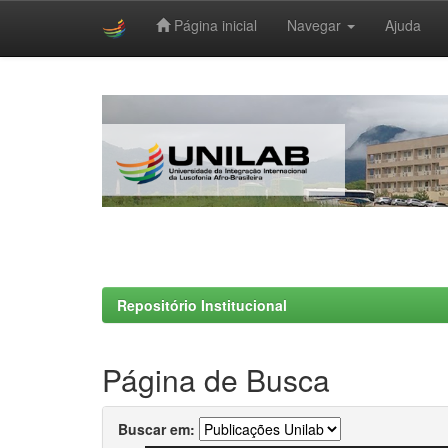
Página inicial
Navegar
Ajuda
Skip
navigation
Repositório Institucional
Página de Busca
Buscar em: