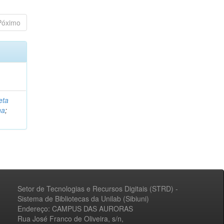
Póximo
eta
na
;
Setor de Tecnologias e Recursos Digitais (STRD) -
Sistema de Bibliotecas da Unilab (Sibiuni)
Endereço: CAMPUS DAS AURORAS
Rua José Franco de Oliveira, s/n,