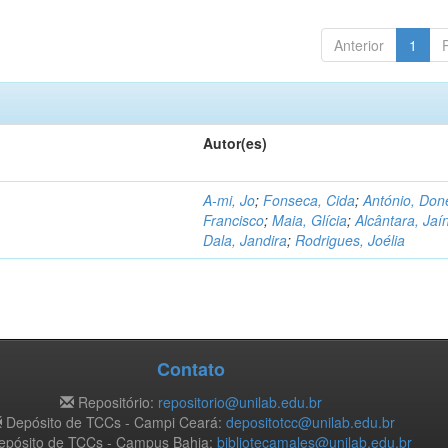
Anterior
1
Autor(es)
A-mi, Jo
;
Fonseca, Cida
;
António, Don
Francisco
;
Maia, Glícia
;
Alcântara, Jaí
Dala, Jandira
;
Rodrigues, Joélia
Contato
Repositório:
repositorio@unilab.edu.br
Depósito de TCCs - Campi Ceará:
depositotcc@unilab.edu.br
pósito de TCCs - Campus Bahia:
bibliotecamales@unilab.edu.br