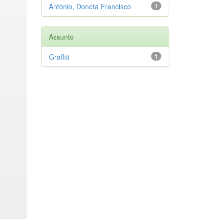
António, Doneta Francisco
1
Assunto
Graffiti
1