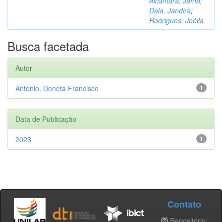
Alcântara, Jaína
;
Dala, Jandira
;
Rodrigues, Joélia
Busca facetada
Autor
António, Doneta Francisco
1
Data de Publicação
2023
1
Contato
Repositório: