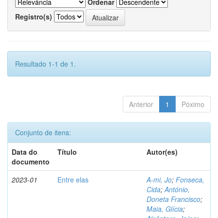
Ordenar
Registro(s)
Resultado 1-1 de 1.
Anterior
1
Póximo
Conjunto de itens:
Data do
Título
Autor(es)
documento
2023-01
Entre elas
A-mi, Jo
;
Fonseca,
Cida
;
António,
Doneta Francisco
;
Maia, Glícia
;