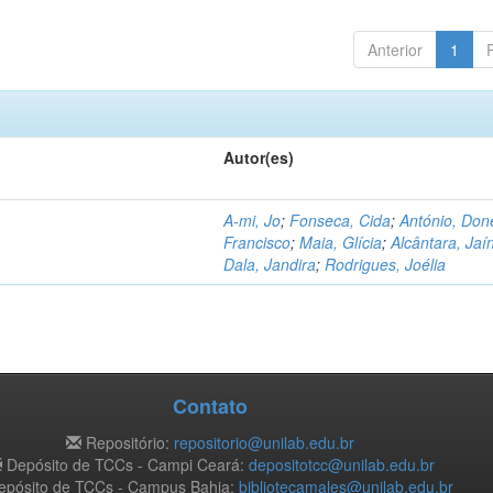
Anterior
1
Autor(es)
A-mi, Jo
;
Fonseca, Cida
;
António, Don
Francisco
;
Maia, Glícia
;
Alcântara, Jaí
Dala, Jandira
;
Rodrigues, Joélia
Contato
Repositório:
repositorio@unilab.edu.br
Depósito de TCCs - Campi Ceará:
depositotcc@unilab.edu.br
pósito de TCCs - Campus Bahia:
bibliotecamales@unilab.edu.br