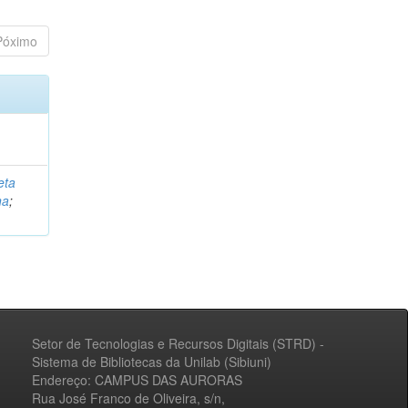
Póximo
eta
na
;
Setor de Tecnologias e Recursos Digitais (STRD) -
Sistema de Bibliotecas da Unilab (Sibiuni)
Endereço: CAMPUS DAS AURORAS
Rua José Franco de Oliveira, s/n,