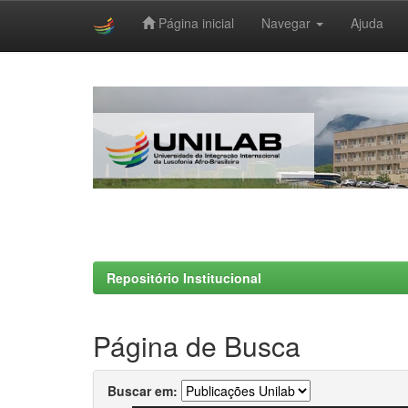
Página inicial
Navegar
Ajuda
Skip
navigation
Repositório Institucional
Página de Busca
Buscar em: