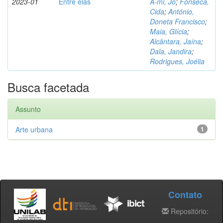
2023-01
Entre elas
A-mi, Jo
;
Fonseca,
Cida
;
António,
Doneta Francisco
;
Maia, Glícia
;
Alcântara, Jaína
;
Dala, Jandira
;
Rodrigues, Joélia
Busca facetada
Assunto
Arte urbana
1
Contato
Repositório: