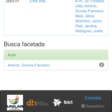
2023-01
Entre elas
A-mi, Jo
;
Fonseca,
Cida
;
António,
Doneta Francisco
;
Maia, Glícia
;
Alcântara, Jaína
;
Dala, Jandira
;
Rodrigues, Joélia
Busca facetada
Autor
António, Doneta Francisco
1
Contato
Repositório: