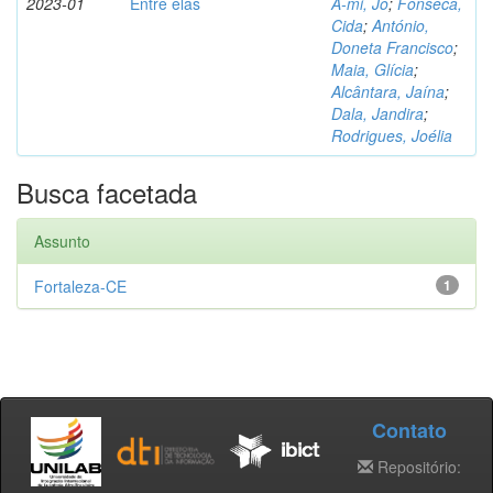
2023-01
Entre elas
A-mi, Jo
;
Fonseca,
Cida
;
António,
Doneta Francisco
;
Maia, Glícia
;
Alcântara, Jaína
;
Dala, Jandira
;
Rodrigues, Joélia
Busca facetada
Assunto
Fortaleza-CE
1
Contato
Repositório: