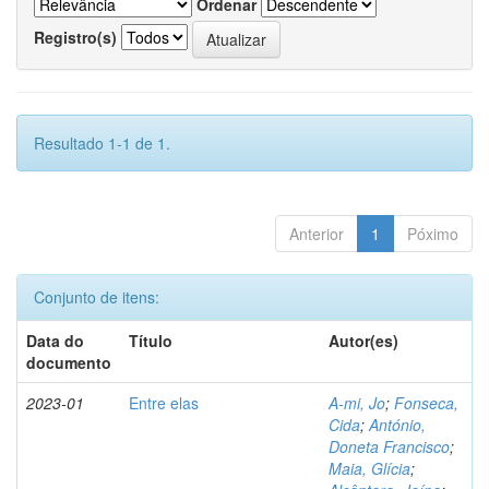
Ordenar
Registro(s)
Resultado 1-1 de 1.
Anterior
1
Póximo
Conjunto de itens:
Data do
Título
Autor(es)
documento
2023-01
Entre elas
A-mi, Jo
;
Fonseca,
Cida
;
António,
Doneta Francisco
;
Maia, Glícia
;