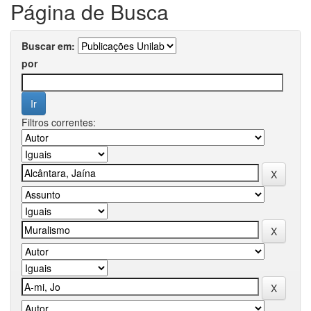
Página de Busca
Buscar em:
por
Filtros correntes: