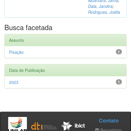
Alcântara, Jaína
;
Dala, Jandira
;
Rodrigues, Joélia
Busca facetada
Assunto
Pixação
1
Data de Publicação
2023
1
Contato
Repositório: