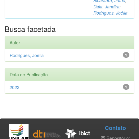
Alcântara, Jaína
;
Dala, Jandira
;
Rodrigues, Joélia
Busca facetada
Autor
Rodrigues, Joélia
1
Data de Publicação
2023
1
Contato
Repositório: