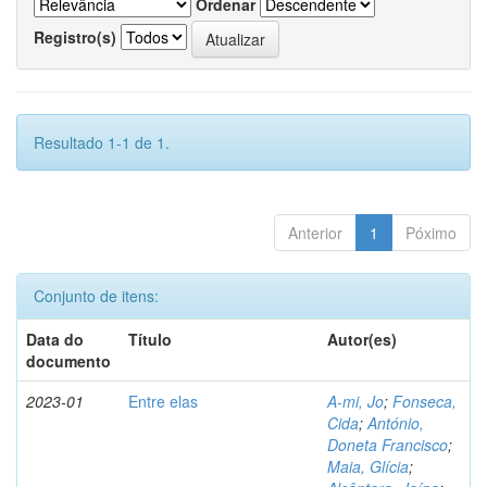
Ordenar
Registro(s)
Resultado 1-1 de 1.
Anterior
1
Póximo
Conjunto de itens:
Data do
Título
Autor(es)
documento
2023-01
Entre elas
A-mi, Jo
;
Fonseca,
Cida
;
António,
Doneta Francisco
;
Maia, Glícia
;