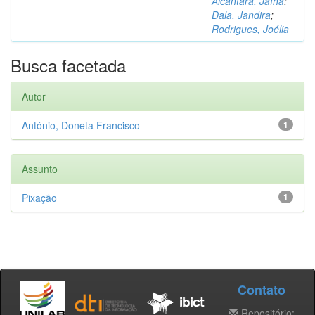
Alcântara, Jaína
;
Dala, Jandira
;
Rodrigues, Joélia
Busca facetada
Autor
António, Doneta Francisco
1
Assunto
Pixação
1
Contato
Repositório: