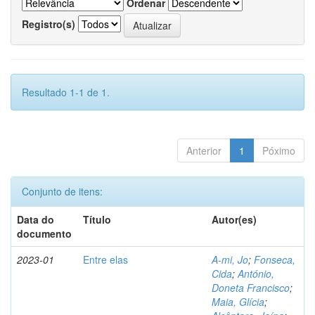
Ordenar
Registro(s)
Resultado 1-1 de 1.
Anterior
1
Póximo
Conjunto de itens:
Data do
Título
Autor(es)
documento
2023-01
Entre elas
A-mi, Jo
;
Fonseca,
Cida
;
António,
Doneta Francisco
;
Maia, Glícia
;