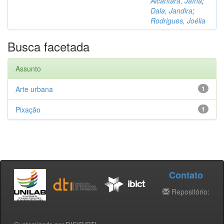
Alcântara, Jaína
;
Dala, Jandira
;
Rodrigues, Joélia
Busca facetada
Assunto
Arte urbana
1
Pixação
1
Contato
Repositório: