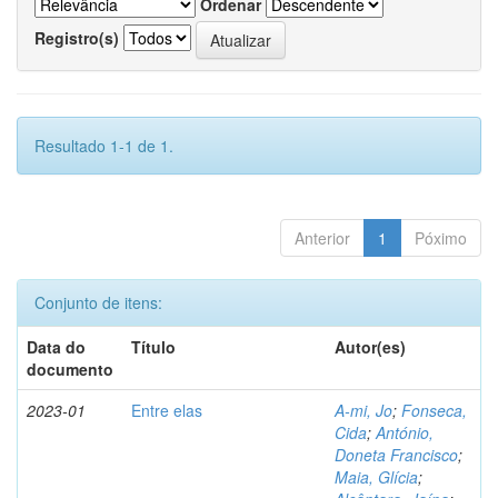
Ordenar
Registro(s)
Resultado 1-1 de 1.
Anterior
1
Póximo
Conjunto de itens:
Data do
Título
Autor(es)
documento
2023-01
Entre elas
A-mi, Jo
;
Fonseca,
Cida
;
António,
Doneta Francisco
;
Maia, Glícia
;