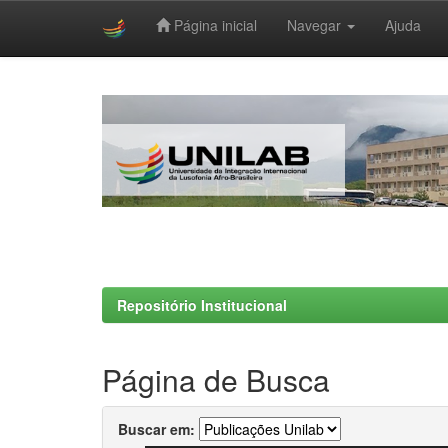
Página inicial
Navegar
Ajuda
Skip
navigation
Repositório Institucional
Página de Busca
Buscar em: