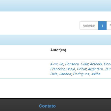
Anterior
1
Autor(es)
A-mi, Jo
;
Fonseca, Cida
;
António, Don
Francisco
;
Maia, Glícia
;
Alcântara, Jaí
Dala, Jandira
;
Rodrigues, Joélia
Contato