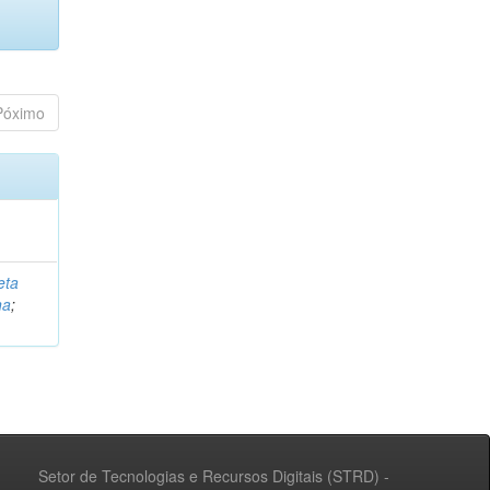
Póximo
eta
na
;
Setor de Tecnologias e Recursos Digitais (STRD) -