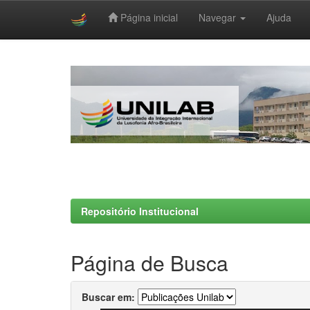
Página inicial
Navegar
Ajuda
Skip
navigation
Repositório Institucional
Página de Busca
Buscar em: