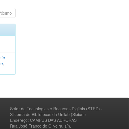
Póximo
eta
na
;
Setor de Tecnologias e Recursos Digitais (STRD) -
Sistema de Bibliotecas da Unilab (Sibiuni)
Endereço: CAMPUS DAS AURORAS
Rua José Franco de Oliveira, s/n,