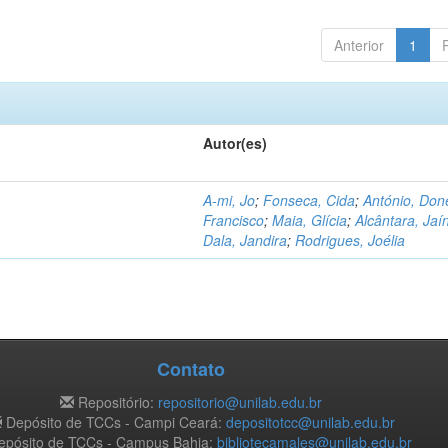
Anterior
1
Autor(es)
A-mi, Jo
;
Fonseca, Cida
;
António, Don
Francisco
;
Maia, Glícia
;
Alcântara, Jaí
Dala, Jandira
;
Rodrigues, Joélia
Contato
Repositório:
repositorio@unilab.edu.br
Depósito de TCCs - Campi Ceará:
depositotcc@unilab.edu.br
pósito de TCCs - Campus Bahia:
bibliotecamales@unilab.edu.br