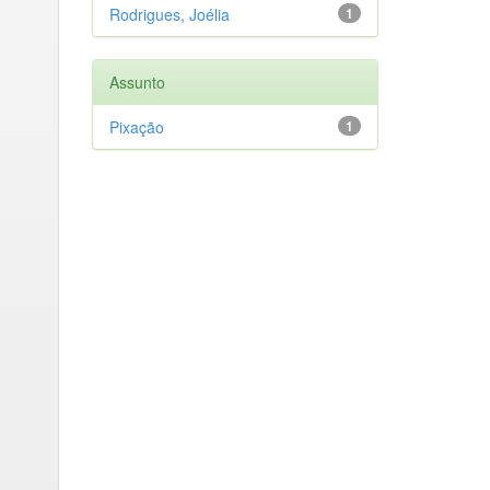
Rodrigues, Joélia
1
Assunto
Pixação
1