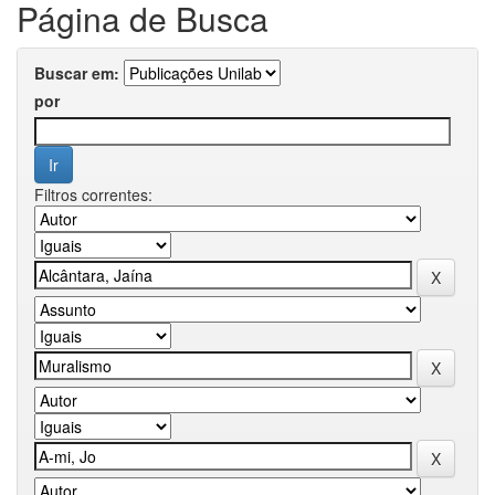
Página de Busca
Buscar em:
por
Filtros correntes: