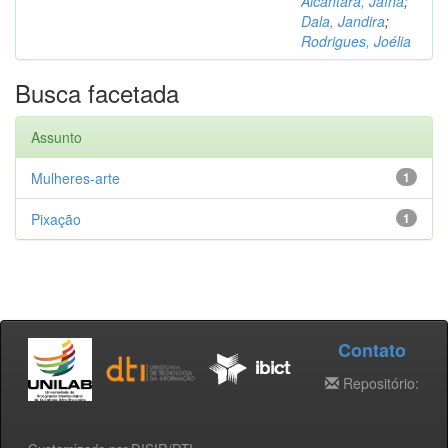
Alcântara, Jaína
;
Dala, Jandira
;
Rodrigues, Joélia
Busca facetada
Assunto
Mulheres-arte
1
Pixação
1
Contato
Repositório: