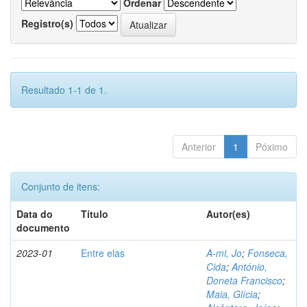
Ordenar
Registro(s)
Resultado 1-1 de 1.
Anterior
1
Póximo
Conjunto de itens:
Data do
Título
Autor(es)
documento
2023-01
Entre elas
A-mi, Jo
;
Fonseca,
Cida
;
António,
Doneta Francisco
;
Maia, Glícia
;