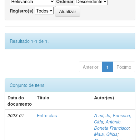
Ordenar
Registro(s)
Resultado 1-1 de 1.
Anterior
1
Póximo
Conjunto de itens:
Data do
Título
Autor(es)
documento
2023-01
Entre elas
A-mi, Jo
;
Fonseca,
Cida
;
António,
Doneta Francisco
;
Maia, Glícia
;