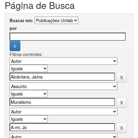
Página de Busca
Buscar em:
por
Filtros correntes: