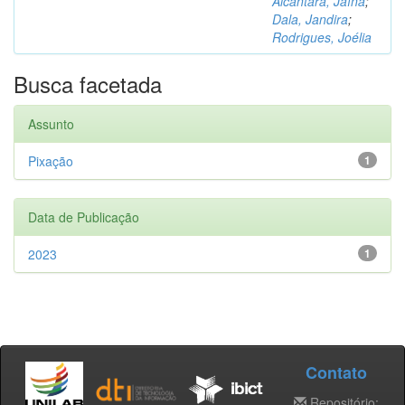
Alcântara, Jaína
;
Dala, Jandira
;
Rodrigues, Joélia
Busca facetada
Assunto
Pixação
1
Data de Publicação
2023
1
Contato
Repositório: