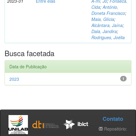
2023-01
Entre elas
A-mi, Jo
;
Fonseca,
Cida
;
António,
Doneta Francisco
;
Maia, Glícia
;
Alcântara, Jaína
;
Dala, Jandira
;
Rodrigues, Joélia
Busca facetada
Data de Publicação
2023
1
Contato
Repositório: