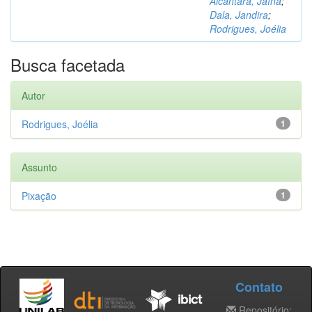
Alcântara, Jaína
;
Dala, Jandira
;
Rodrigues, Joélia
Busca facetada
Autor
Rodrigues, Joélia
1
Assunto
Pixação
1
Contato
Repositório: