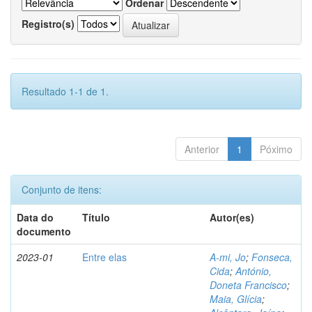
Ordenar
Registro(s)
Resultado 1-1 de 1.
Anterior
1
Póximo
Conjunto de itens:
Data do
Título
Autor(es)
documento
2023-01
Entre elas
A-mi, Jo
;
Fonseca,
Cida
;
António,
Doneta Francisco
;
Maia, Glícia
;