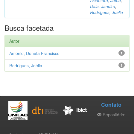
Alcântara, Jaína
;
Dala, Jandira
;
Rodrigues, Joélia
Busca facetada
Autor
António, Doneta Francisco
1
Rodrigues, Joélia
1
Contato
Repositório: