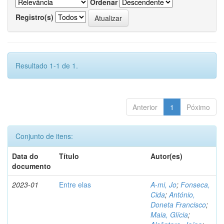
Ordenar
Registro(s)
Resultado 1-1 de 1.
Anterior
1
Póximo
Conjunto de itens:
Data do
Título
Autor(es)
documento
2023-01
Entre elas
A-mi, Jo
;
Fonseca,
Cida
;
António,
Doneta Francisco
;
Maia, Glícia
;