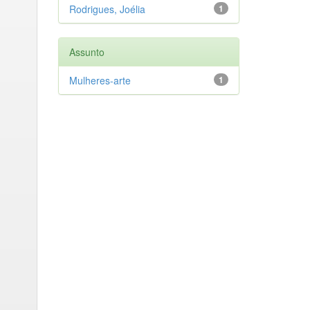
Rodrigues, Joélia
1
Assunto
Mulheres-arte
1