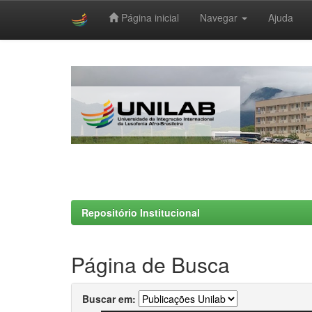
Página inicial
Navegar
Ajuda
Skip
navigation
Repositório Institucional
Página de Busca
Buscar em: