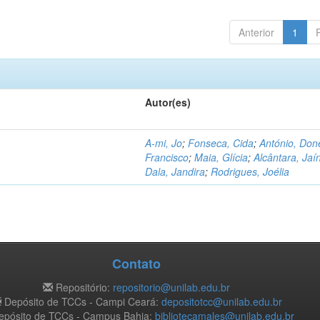
Anterior
1
Autor(es)
A-mi, Jo
;
Fonseca, Cida
;
António, Don
Francisco
;
Maia, Glícia
;
Alcântara, Jaí
Dala, Jandira
;
Rodrigues, Joélia
Contato
Repositório:
repositorio@unilab.edu.br
Depósito de TCCs - Campi Ceará:
depositotcc@unilab.edu.br
pósito de TCCs - Campus Bahia:
bibliotecamales@unilab.edu.br