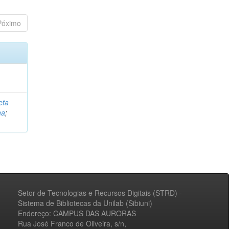
Póximo
eta
na
;
Setor de Tecnologias e Recursos Digitais (STRD) -
Sistema de Bibliotecas da Unilab (Sibiuni)
Endereço: CAMPUS DAS AURORAS
Rua José Franco de Oliveira, s/n,