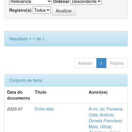
Ordenar
Registro(s)
Resultado 1-1 de 1.
Anterior
1
Póximo
Conjunto de itens:
Data do
Título
Autor(es)
documento
2023-01
Entre elas
A-mi, Jo
;
Fonseca,
Cida
;
António,
Doneta Francisco
;
Maia, Glícia
;