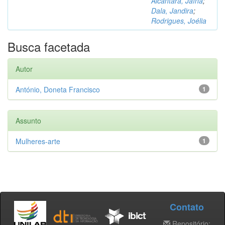
Alcântara, Jaína
;
Dala, Jandira
;
Rodrigues, Joélia
Busca facetada
Autor
António, Doneta Francisco
1
Assunto
Mulheres-arte
1
Contato
Repositório: