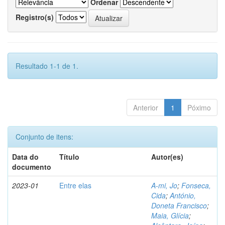
Ordenar
Registro(s)
Resultado 1-1 de 1.
Anterior
1
Póximo
Conjunto de itens:
Data do
Título
Autor(es)
documento
2023-01
Entre elas
A-mi, Jo
;
Fonseca,
Cida
;
António,
Doneta Francisco
;
Maia, Glícia
;