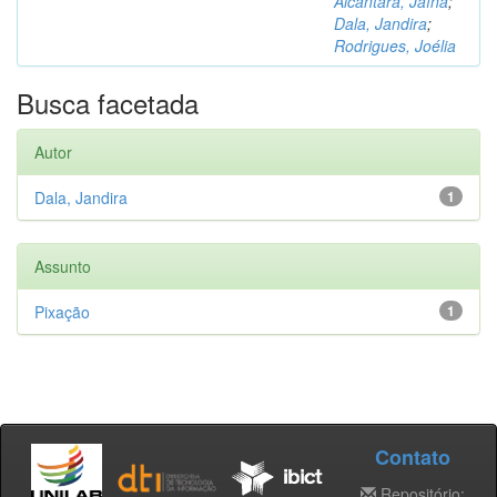
Alcântara, Jaína
;
Dala, Jandira
;
Rodrigues, Joélia
Busca facetada
Autor
Dala, Jandira
1
Assunto
Pixação
1
Contato
Repositório: