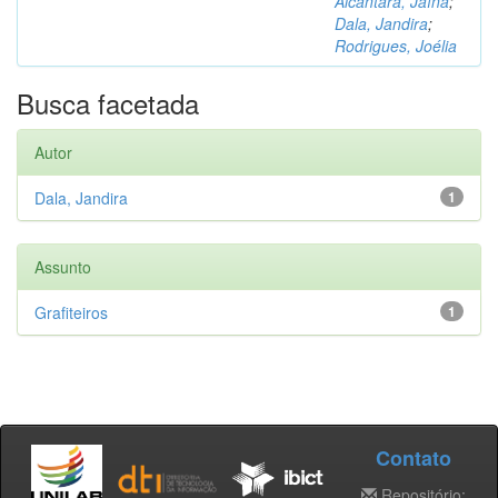
Alcântara, Jaína
;
Dala, Jandira
;
Rodrigues, Joélia
Busca facetada
Autor
Dala, Jandira
1
Assunto
Grafiteiros
1
Contato
Repositório: