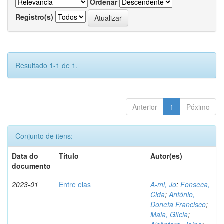
Ordenar
Registro(s)
Resultado 1-1 de 1.
Anterior
1
Póximo
Conjunto de itens:
Data do
Título
Autor(es)
documento
2023-01
Entre elas
A-mi, Jo
;
Fonseca,
Cida
;
António,
Doneta Francisco
;
Maia, Glícia
;