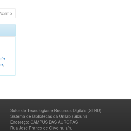
Póximo
eta
na
;
Setor de Tecnologias e Recursos Digitais (STRD) -
Sistema de Bibliotecas da Unilab (Sibiuni)
Endereço: CAMPUS DAS AURORAS
Rua José Franco de Oliveira, s/n,