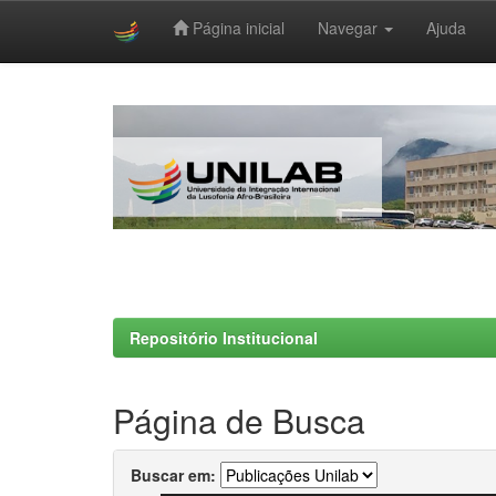
Página inicial
Navegar
Ajuda
Skip
navigation
Repositório Institucional
Página de Busca
Buscar em: