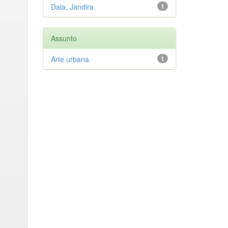
Dala, Jandira
1
Assunto
Arte urbana
1