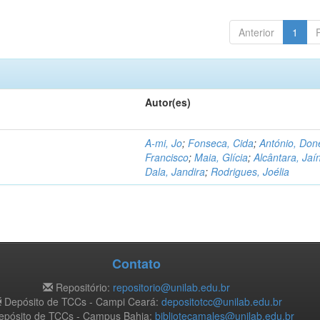
Anterior
1
Autor(es)
A-mi, Jo
;
Fonseca, Cida
;
António, Don
Francisco
;
Maia, Glícia
;
Alcântara, Jaí
Dala, Jandira
;
Rodrigues, Joélia
Contato
Repositório:
repositorio@unilab.edu.br
Depósito de TCCs - Campi Ceará:
depositotcc@unilab.edu.br
pósito de TCCs - Campus Bahia:
bibliotecamales@unilab.edu.br