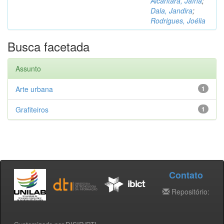
Alcântara, Jaína
;
Dala, Jandira
;
Rodrigues, Joélia
Busca facetada
Assunto
Arte urbana
1
Grafiteiros
1
Contato
Repositório: