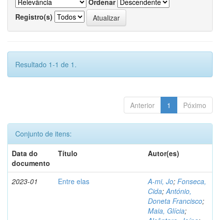
Ordenar
Registro(s)
Resultado 1-1 de 1.
Anterior
1
Póximo
Conjunto de itens:
Data do
Título
Autor(es)
documento
2023-01
Entre elas
A-mi, Jo
;
Fonseca,
Cida
;
António,
Doneta Francisco
;
Maia, Glícia
;